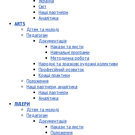
Україна
Світ
Наші партнери
Аналітика
ARTS
Дітям та молоді
Педагогам
Документація
Накази та листи
Навчальні програми
Методична робота
Народні та зразкові художні колективи
Професійний розвиток
Кращі практики
Положення
Наші партнери, аналітика
Наші партнери
Аналітика
ЛІДЕРИ
Дітям та молоді
Педагогам
Документація
Накази та листи
Положення