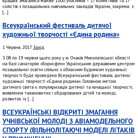
кращих змагалися майже 1000 учасників – 27 колективів та 17
солістів з позашкільних навчальних закладів України, зокрема: з
[…]
Всеукраїнський фестиваль дитячої
художньої творчості «Єдина родина»
1 Червня, 2017
Захід
З 08 по 19 червня цього року у м. Очаків Миколаївської області
на базі санаторію «Борисфен» Українським державним центром
позашкільної освіти спільно з обласним Будинком художньої
творчості буде проведено Всеукраїнський фестиваль дитячої
художньої творчості «Єдина родина». Головною метою
дитячого свята є популяризація дитячої та юнацької творчості,
виявлення талановитих і обдарованих дітей та молоді,
розвиток їх […]
ВСЕУКРАЇНСЬКІ ВІДКРИТІ ЗМАГАННЯ
УЧНІВСЬКОЇ МОЛОДІ З АВІАМОДЕЛЬНОГО
СПОРТУ (ВІЛЬНОЛІТАЮЧІ МОДЕЛІ ЛІТАКІВ