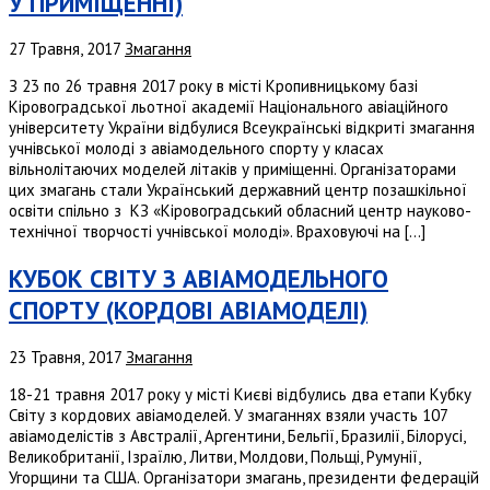
У ПРИМІЩЕННІ)
27 Травня, 2017
Змагання
З 23 по 26 травня 2017 року в місті Кропивницькому базі
Кіровоградської льотної академії Національного авіаційного
університету України відбулися Всеукраїнські відкриті змагання
учнівської молоді з авіамодельного спорту у класах
вільнолітаючих моделей літаків у приміщенні. Організаторами
цих змагань стали Український державний центр позашкільної
освіти спільно з КЗ «Кіровоградський обласний центр науково-
технічної творчості учнівської молоді». Враховуючі на […]
КУБОК СВІТУ З АВІАМОДЕЛЬНОГО
СПОРТУ (КОРДОВІ АВІАМОДЕЛІ)
23 Травня, 2017
Змагання
18-21 травня 2017 року у місті Києві відбулись два етапи Кубку
Світу з кордових авіамоделей. У змаганнях взяли участь 107
авіамоделістів з Австралії, Аргентини, Бельгії, Бразилії, Білорусі,
Великобританії, Ізраїлю, Литви, Молдови, Польщі, Румунії,
Угорщини та США. Організатори змагань, президенти федерацій