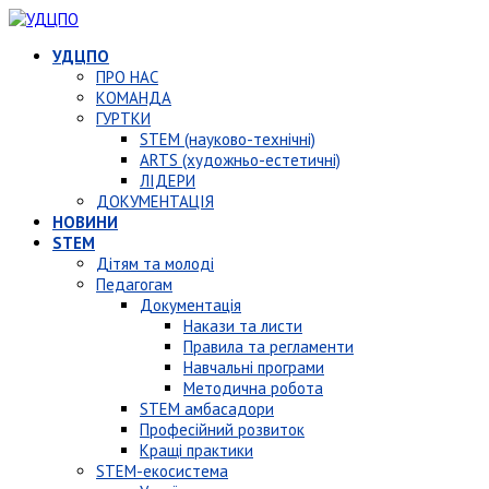
УДЦПО
ПРО НАС
КОМАНДА
ГУРТКИ
STEM (науково-технічні)
ARTS (художньо-естетичні)
ЛІДЕРИ
ДОКУМЕНТАЦІЯ
НОВИНИ
STEM
Дітям та молоді
Педагогам
Документація
Накази та листи
Правила та регламенти
Навчальні програми
Методична робота
STEM амбасадори
Професійний розвиток
Кращі практики
STEM-екосистема