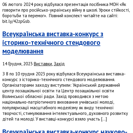
06 лютого 2024 року відбулася презентація посібника МОН «Як
говорити про російсько-українську війну в школі. Уроки стійкості,
боротьби та перемог». Повний конспект читайте на сайті:
bit.ly/42zpGsb.
Всеукраїнська виставка-конкурс з
історико-технічного стендового
моделювання
14 Грудня, 2023
Виставки
,
Захід
З 8 по 10 грудня 2023 року відбулася Всеукраїнська виставка-
конкурс з історико-технічного стендового моделювання.
Організаторами заходу виступили: Український державний
центр позашкільної освіти та Центр позашкільної освіти
Волинської обласної ради. Захід проводився з метою
національно-патріотичного виховання учнівської молоді,
популяризації масштабного моделізму як виду технічної
творчості, стимулювання інтелектуального, духовного розвитку
дітей та молоді. У виставці-конкурсі взяло участь […]
Всеукраїнська виставка-конкурс науково-