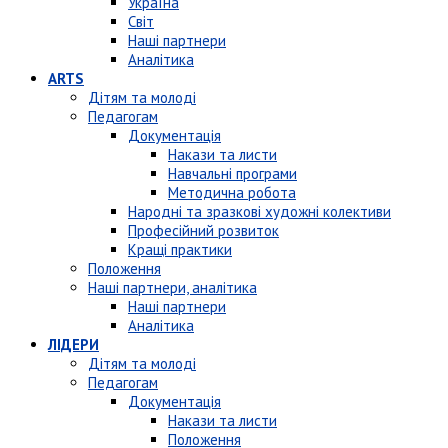
Україна
Світ
Наші партнери
Аналітика
ARTS
Дітям та молоді
Педагогам
Документація
Накази та листи
Навчальні програми
Методична робота
Народні та зразкові художні колективи
Професійний розвиток
Кращі практики
Положення
Наші партнери, аналітика
Наші партнери
Аналітика
ЛІДЕРИ
Дітям та молоді
Педагогам
Документація
Накази та листи
Положення