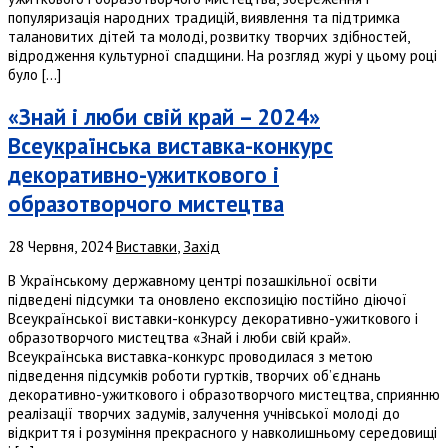
популяризація народних традицій, виявлення та підтримка
талановитих дітей та молоді, розвитку творчих здібностей,
відродження культурної спадщини. На розгляд журі у цьому році
було […]
«Знай і люби свій край – 2024»
Всеукраїнська виставка-конкурс
декоративно-ужиткового і
образотворчого мистецтва
28 Червня, 2024
Виставки
,
Захід
В Українському державному центрі позашкільної освіти
підведені підсумки та оновлено експозицію постійно діючої
Всеукраїнської виставки-конкурсу декоративно-ужиткового і
образотворчого мистецтва «Знай і люби свій край».
Всеукраїнська виставка-конкурс проводилася з метою
підведення підсумків роботи гуртків, творчих об’єднань
декоративно-ужиткового і образотворчого мистецтва, сприянню
реалізації творчих задумів, залучення учнівської молоді до
відкриття і розуміння прекрасного у навколишньому середовищі