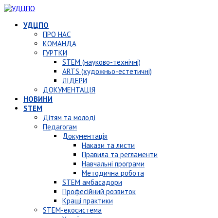
УДЦПО
ПРО НАС
КОМАНДА
ГУРТКИ
STEM (науково-технічні)
ARTS (художньо-естетичні)
ЛІДЕРИ
ДОКУМЕНТАЦІЯ
НОВИНИ
STEM
Дітям та молоді
Педагогам
Документація
Накази та листи
Правила та регламенти
Навчальні програми
Методична робота
STEM амбасадори
Професійний розвиток
Кращі практики
STEM-екосистема