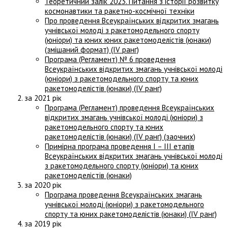
Теоретичний залік 2023. Питання з історії розвитку
космонавтики та ракетно-космічної техніки
Про проведення Всеукраїнських відкритих змагань
учнівської молоді з ракетомодельного спорту
(юніори) та юних юних ракетомоделістів (юнаки)
(змішаний формат) (IV ранг)
Програма (Регламент) № 6 проведення
Всеукраїнських відкритих змагань учнівської молоді
(юніори) з ракетомодельного спорту та юних
ракетомоделістів (юнаки) (IV ранг)
за 2021 рік
Програма (Регламент) проведення Всеукраїнських
відкритих змагань учнівської молоді (юніори) з
ракетомодельного спорту та юних
ракетомоделістів (юнаки) (IV ранг) (заочних)
Примірна програма проведення І – ІІІ етапів
Всеукраїнських відкритих змагань учнівської молоді
з ракетомодельного спорту (юніори) та юних
ракетомоделістів (юнаки)
за 2020 рік
Програма проведення Всеукраїнських змагань
учнівської молоді (юніори) з ракетомодельного
спорту та юних ракетомоделістів (юнаки) (IV ранг)
за 2019 рік