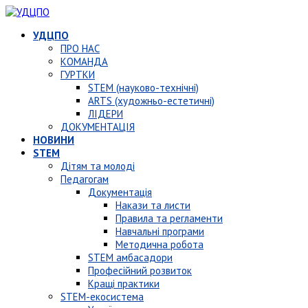
УДЦПО
ПРО НАС
КОМАНДА
ГУРТКИ
STEM (науково-технічні)
ARTS (художньо-естетичні)
ЛІДЕРИ
ДОКУМЕНТАЦІЯ
НОВИНИ
STEM
Дітям та молоді
Педагогам
Документація
Накази та листи
Правила та регламенти
Навчальні програми
Методична робота
STEM амбасадори
Професійний розвиток
Кращі практики
STEM-екосистема