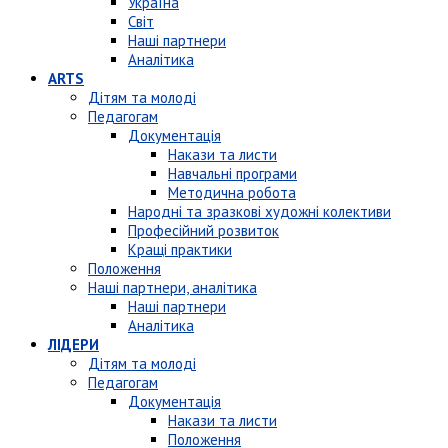
Україна
Світ
Наші партнери
Аналітика
ARTS
Дітям та молоді
Педагогам
Документація
Накази та листи
Навчальні програми
Методична робота
Народні та зразкові художні колективи
Професійний розвиток
Кращі практики
Положення
Наші партнери, аналітика
Наші партнери
Аналітика
ЛІДЕРИ
Дітям та молоді
Педагогам
Документація
Накази та листи
Положення